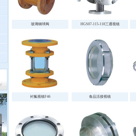
玻璃钢球阀
HGS07-115-118三通视镜
衬氟视镜F46
食品活接视镜