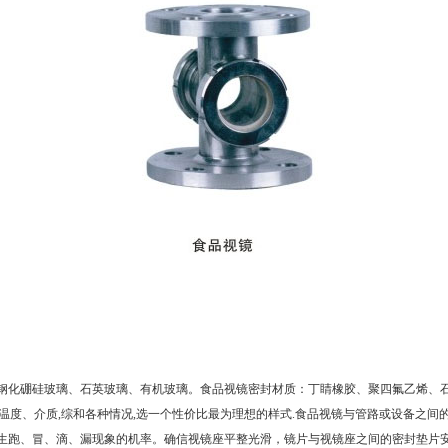
钢化硼硅玻璃、石英玻璃、有机玻璃。食品视镜密封材质：丁睛橡胶、聚四氟乙烯、
温度、介质,综和各种情况,选一个性价比最为理想的样式.食品视镜与管路或设备之间
生跑、冒、滴、漏现象的机率。确信视镜座平整光滑，镜片与视镜座之间的密封垫片