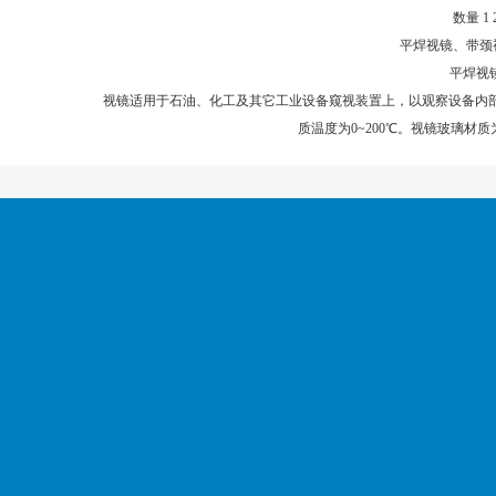
数量 1
平焊视镜、带颈
平焊视
视镜适用于石油、化工及其它工业设备窥视装置上，以观察设备内部物
质温度为0~200℃。视镜玻璃材